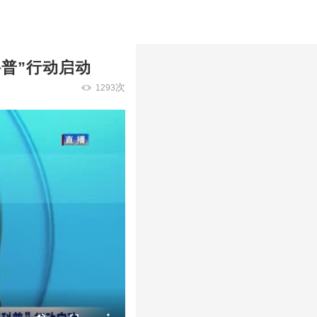
科普”行动启动
次
1293